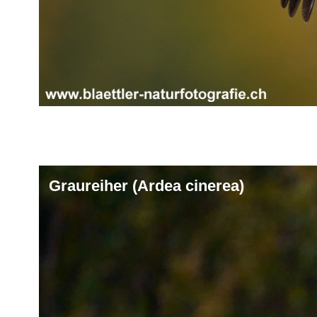
Graureiher (Ardea cinerea)