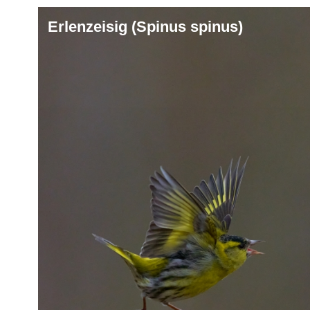
Erlenzeisig (Spinus spinus)