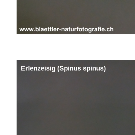
Erlenzeisig (Spinus spinus)