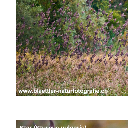
Star (Sturnus vulgaris)