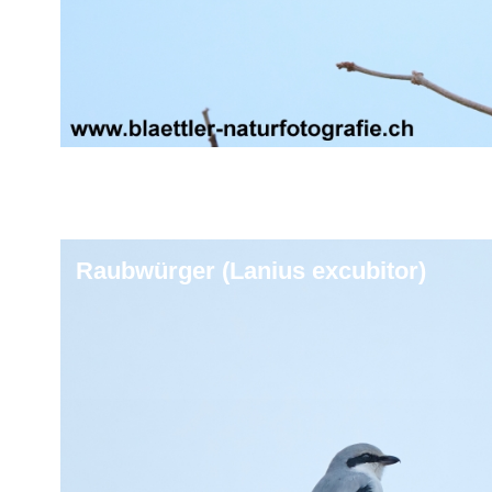
Raubwürger (Lanius excubitor)