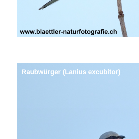
Raubwürger (Lanius excubitor)