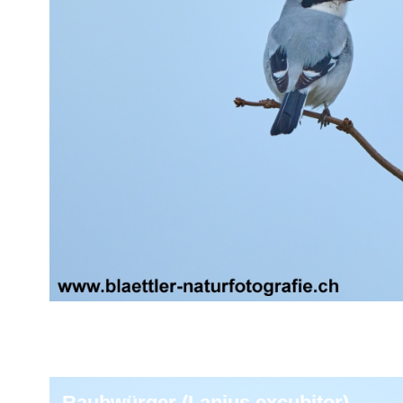
Raubwürger (Lanius excubitor)