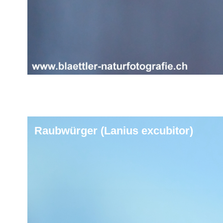
Raubwürger (Lanius excubitor)