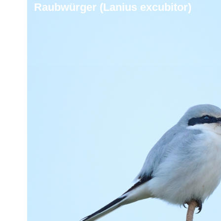
Raubwürger (Lanius excubitor)