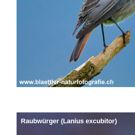
Raubwürger (Lanius excubitor)