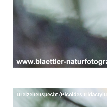
Dreizehenspecht (Picoides tridactylu