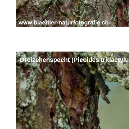
Dreizehenspecht (Picoides tridactylu