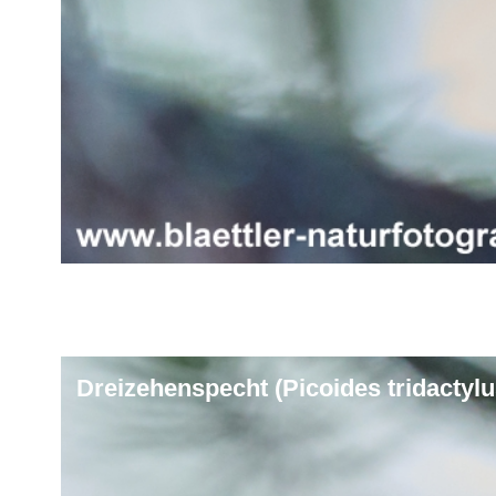
Dreizehenspecht (Picoides tridactylu