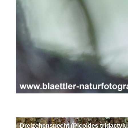
Dreizehenspecht (Picoides tridactylu