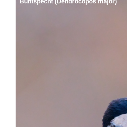
Buntspecht (Dendrocopos major)