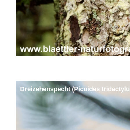
Dreizehenspecht (Picoides tridactylu