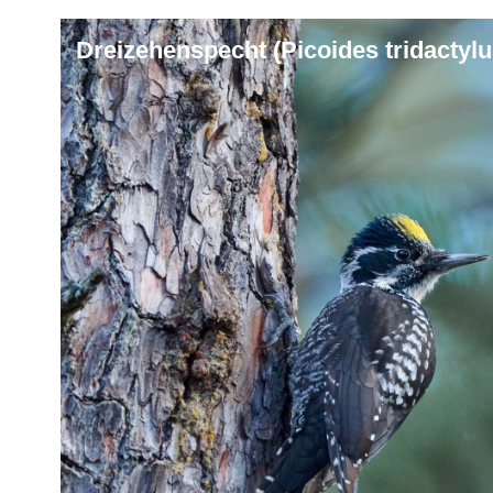
Dreizehenspecht (Picoides tridactylu