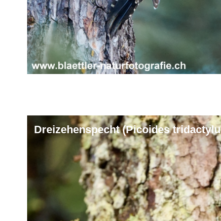
Dreizehenspecht (Picoides tridactylu